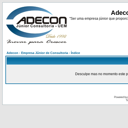
Adeco
"Ser uma empresa júnior que proporci
Adecon - Empresa Júnior de Consultoria - Índice
Desculpe mas no momento este pain
Powered by
Tr