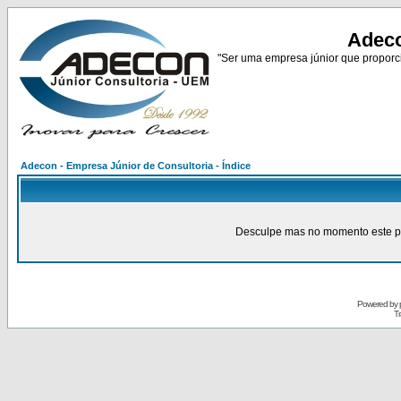
Adeco
"Ser uma empresa júnior que proporci
Adecon - Empresa Júnior de Consultoria - Índice
Desculpe mas no momento este pain
Powered by
Tr