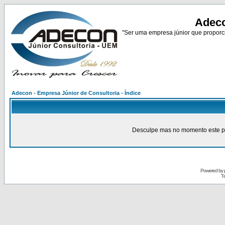
Adeco
"Ser uma empresa júnior que proporci
Adecon - Empresa Júnior de Consultoria - Índice
Desculpe mas no momento este pain
Powered by
Tr