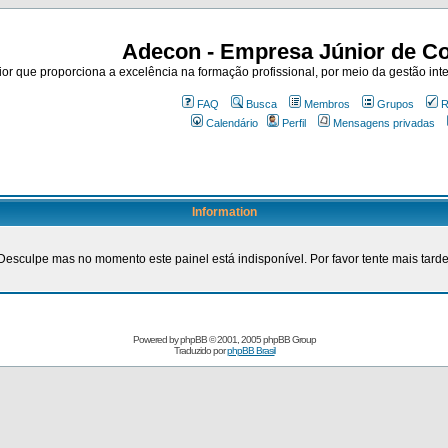
Adecon - Empresa Júnior de Co
r que proporciona a excelência na formação profissional, por meio da gestão inte
FAQ
Busca
Membros
Grupos
R
Calendário
Perfil
Mensagens privadas
Information
Desculpe mas no momento este painel está indisponível. Por favor tente mais tarde
Powered by
phpBB
© 2001, 2005 phpBB Group
Traduzido por
phpBB Brasil