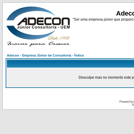
Adeco
"Ser uma empresa júnior que proporci
Adecon - Empresa Júnior de Consultoria - Índice
Desculpe mas no momento este pain
Powered by
Tr