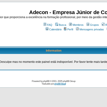
Adecon - Empresa Júnior de Co
r que proporciona a excelência na formação profissional, por meio da gestão inte
FAQ
Busca
Membros
Grupos
R
Calendário
Perfil
Mensagens privadas
Information
Desculpe mas no momento este painel está indisponível. Por favor tente mais tarde
Powered by
phpBB
© 2001, 2005 phpBB Group
Traduzido por
phpBB Brasil