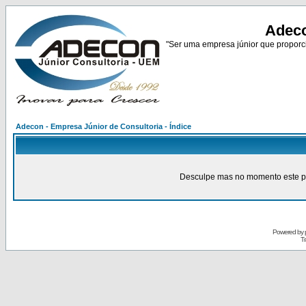
Adeco
"Ser uma empresa júnior que proporci
Adecon - Empresa Júnior de Consultoria - Índice
Desculpe mas no momento este pain
Powered by
Tr