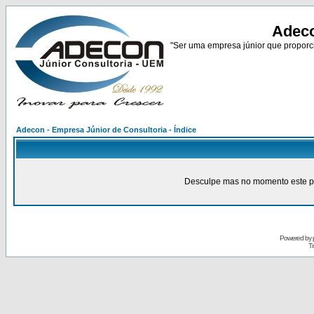
Adeco
"Ser uma empresa júnior que proporci
Adecon - Empresa Júnior de Consultoria - Índice
Desculpe mas no momento este pain
Powered by
Tr