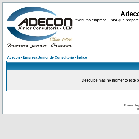
Adeco
"Ser uma empresa júnior que proporci
Adecon - Empresa Júnior de Consultoria - Índice
Desculpe mas no momento este pain
Powered by
Tr