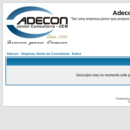
Adeco
"Ser uma empresa júnior que proporci
Adecon - Empresa Júnior de Consultoria - Índice
Desculpe mas no momento este pain
Powered by
Tr