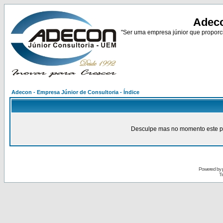
Adeco
"Ser uma empresa júnior que proporci
Adecon - Empresa Júnior de Consultoria - Índice
Desculpe mas no momento este pain
Powered by
Tr