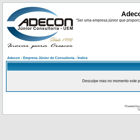
Adeco
"Ser uma empresa júnior que proporci
Adecon - Empresa Júnior de Consultoria - Índice
Desculpe mas no momento este pain
Powered by
Tr