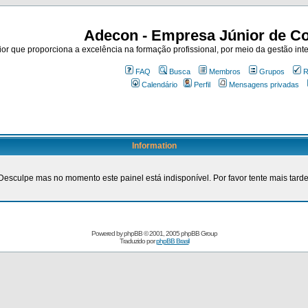
Adecon - Empresa Júnior de Co
r que proporciona a excelência na formação profissional, por meio da gestão inte
FAQ
Busca
Membros
Grupos
R
Calendário
Perfil
Mensagens privadas
Information
Desculpe mas no momento este painel está indisponível. Por favor tente mais tarde
Powered by
phpBB
© 2001, 2005 phpBB Group
Traduzido por
phpBB Brasil