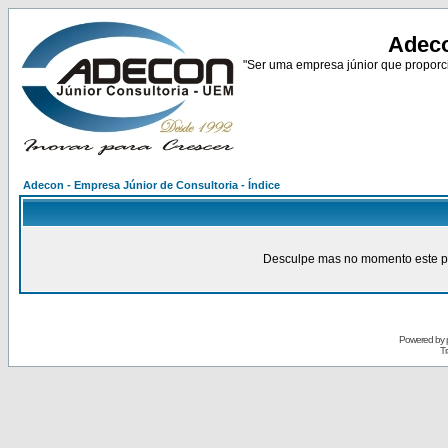
Adeco
"Ser uma empresa júnior que proporci
Adecon - Empresa Júnior de Consultoria - Índice
Desculpe mas no momento este pain
Powered by
Tr