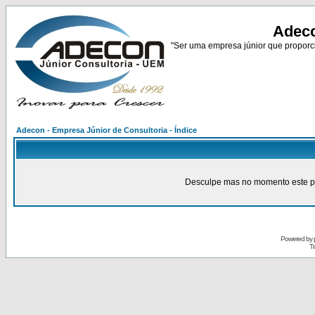
Adeco
"Ser uma empresa júnior que proporci
Adecon - Empresa Júnior de Consultoria - Índice
Desculpe mas no momento este pain
Powered by
Tr