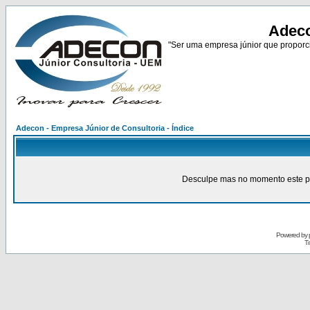
Adeco
"Ser uma empresa júnior que proporci
Adecon - Empresa Júnior de Consultoria - Índice
Desculpe mas no momento este pain
Powered by
Tr