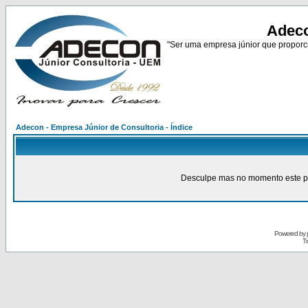
Adeco
"Ser uma empresa júnior que proporci
Adecon - Empresa Júnior de Consultoria - Índice
Desculpe mas no momento este pain
Powered by
Tr