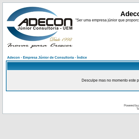
Adeco
"Ser uma empresa júnior que proporci
Adecon - Empresa Júnior de Consultoria - Índice
Desculpe mas no momento este pain
Powered by
Tr