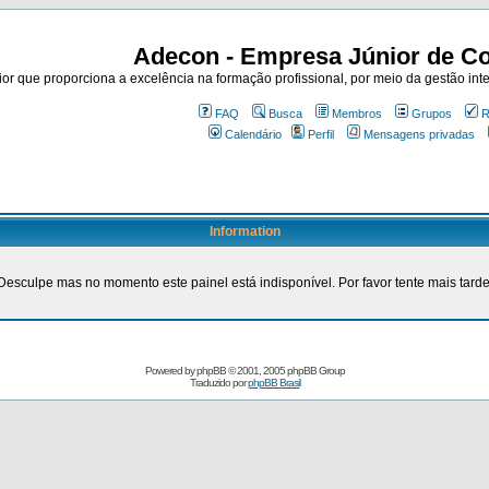
Adecon - Empresa Júnior de Co
r que proporciona a excelência na formação profissional, por meio da gestão inte
FAQ
Busca
Membros
Grupos
R
Calendário
Perfil
Mensagens privadas
Information
Desculpe mas no momento este painel está indisponível. Por favor tente mais tarde
Powered by
phpBB
© 2001, 2005 phpBB Group
Traduzido por
phpBB Brasil