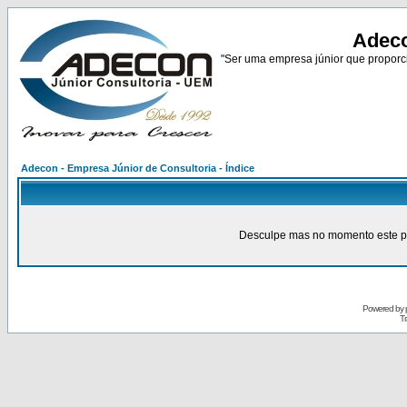
Adeco
"Ser uma empresa júnior que proporci
Adecon - Empresa Júnior de Consultoria - Índice
Desculpe mas no momento este pain
Powered by
Tr