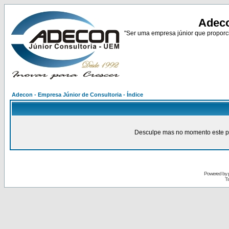
Adeco
"Ser uma empresa júnior que proporci
Adecon - Empresa Júnior de Consultoria - Índice
Desculpe mas no momento este pain
Powered by
Tr