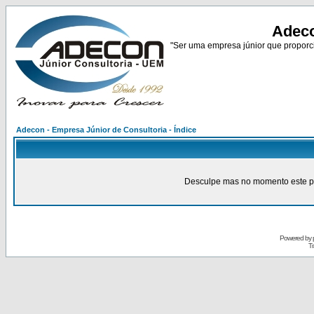
Adeco
"Ser uma empresa júnior que proporci
Adecon - Empresa Júnior de Consultoria - Índice
Desculpe mas no momento este pain
Powered by
Tr