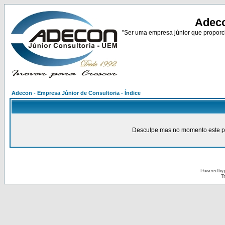
Adeco
"Ser uma empresa júnior que proporci
Adecon - Empresa Júnior de Consultoria - Índice
Desculpe mas no momento este pain
Powered by
Tr