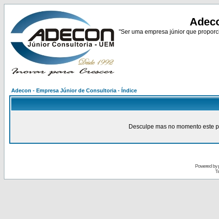
Adeco
"Ser uma empresa júnior que proporci
Adecon - Empresa Júnior de Consultoria - Índice
Desculpe mas no momento este pain
Powered by
Tr