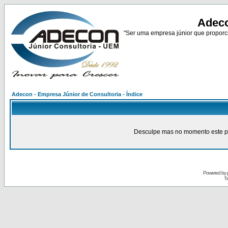
Adeco
"Ser uma empresa júnior que proporci
Adecon - Empresa Júnior de Consultoria - Índice
Desculpe mas no momento este pain
Powered by
Tr