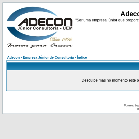
Adeco
"Ser uma empresa júnior que proporci
Adecon - Empresa Júnior de Consultoria - Índice
Desculpe mas no momento este pain
Powered by
Tr