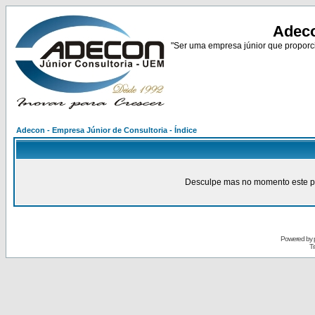
Adeco
"Ser uma empresa júnior que proporci
Adecon - Empresa Júnior de Consultoria - Índice
Desculpe mas no momento este pain
Powered by
Tr