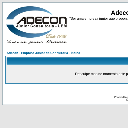
Adeco
"Ser uma empresa júnior que proporci
Adecon - Empresa Júnior de Consultoria - Índice
Desculpe mas no momento este pain
Powered by
Tr