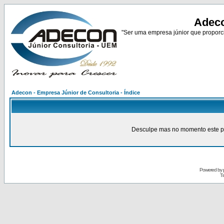
Adeco
"Ser uma empresa júnior que proporci
Adecon - Empresa Júnior de Consultoria - Índice
Desculpe mas no momento este pain
Powered by
Tr