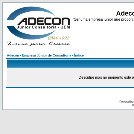
Adeco
"Ser uma empresa júnior que proporci
Adecon - Empresa Júnior de Consultoria - Índice
Desculpe mas no momento este pain
Powered by
Tr