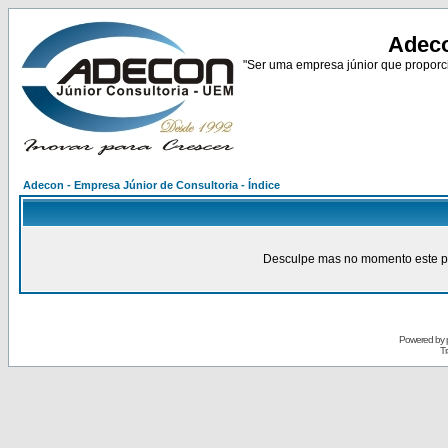
Adeco
"Ser uma empresa júnior que proporci
Adecon - Empresa Júnior de Consultoria - Índice
Desculpe mas no momento este pain
Powered by
Tr