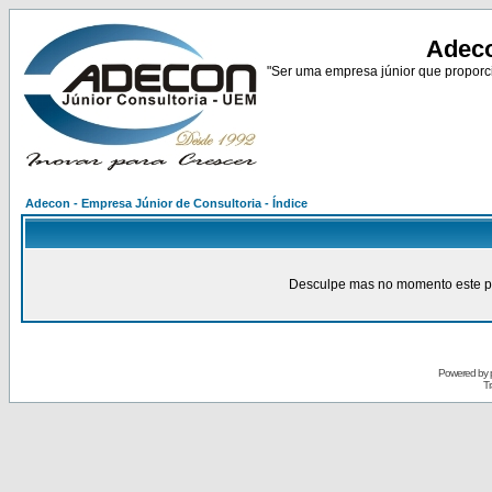
Adeco
"Ser uma empresa júnior que proporci
Adecon - Empresa Júnior de Consultoria - Índice
Desculpe mas no momento este pain
Powered by
Tr