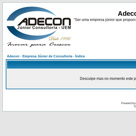
Adeco
"Ser uma empresa júnior que proporci
Adecon - Empresa Júnior de Consultoria - Índice
Desculpe mas no momento este pain
Powered by
Tr