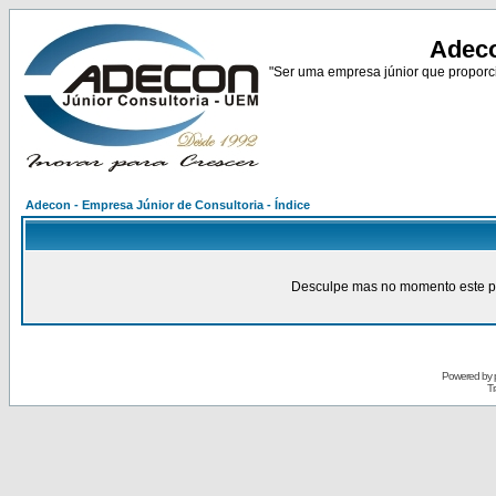
Adeco
"Ser uma empresa júnior que proporci
Adecon - Empresa Júnior de Consultoria - Índice
Desculpe mas no momento este pain
Powered by
Tr