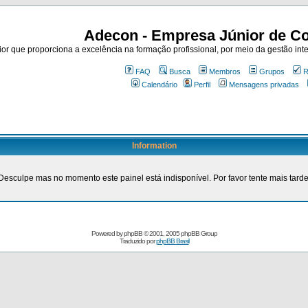
Adecon - Empresa Júnior de Co
r que proporciona a excelência na formação profissional, por meio da gestão inte
FAQ
Busca
Membros
Grupos
R
Calendário
Perfil
Mensagens privadas
Information
Desculpe mas no momento este painel está indisponível. Por favor tente mais tarde
Powered by
phpBB
© 2001, 2005 phpBB Group
Traduzido por
phpBB Brasil