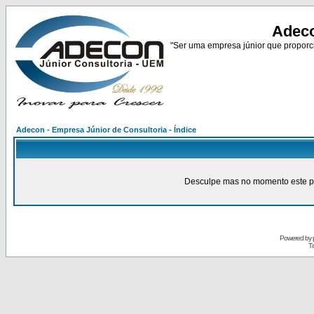
Adeco
"Ser uma empresa júnior que proporci
Adecon - Empresa Júnior de Consultoria - Índice
Desculpe mas no momento este pain
Powered by
Tr