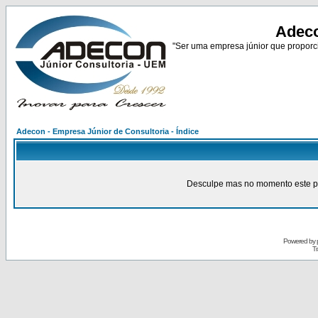
Adeco
"Ser uma empresa júnior que proporci
Adecon - Empresa Júnior de Consultoria - Índice
Desculpe mas no momento este pain
Powered by
Tr