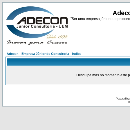
Adeco
"Ser uma empresa júnior que proporci
Adecon - Empresa Júnior de Consultoria - Índice
Desculpe mas no momento este pain
Powered by
Tr