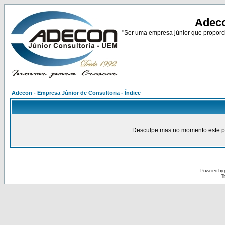
Adeco
"Ser uma empresa júnior que proporci
Adecon - Empresa Júnior de Consultoria - Índice
Desculpe mas no momento este pain
Powered by
Tr