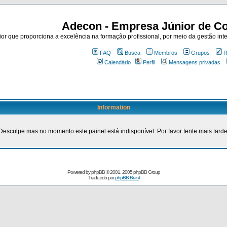
Adecon - Empresa Júnior de Co
r que proporciona a excelência na formação profissional, por meio da gestão inte
FAQ
Busca
Membros
Grupos
R
Calendário
Perfil
Mensagens privadas
Information
Desculpe mas no momento este painel está indisponível. Por favor tente mais tarde
Powered by
phpBB
© 2001, 2005 phpBB Group
Traduzido por
phpBB Brasil