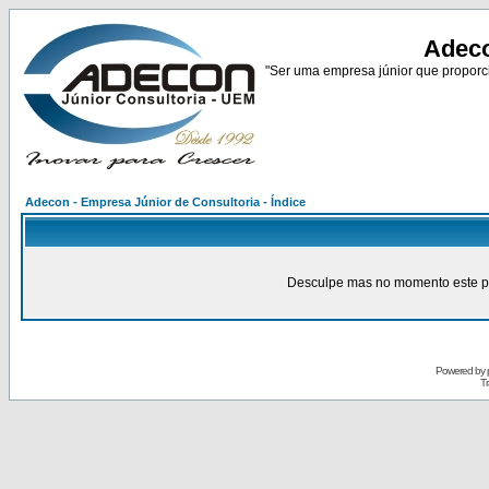
Adeco
"Ser uma empresa júnior que proporci
Adecon - Empresa Júnior de Consultoria - Índice
Desculpe mas no momento este pain
Powered by
Tr