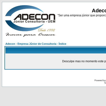
Adeco
"Ser uma empresa júnior que proporci
Adecon - Empresa Júnior de Consultoria - Índice
Desculpe mas no momento este pain
Powered by
Tr