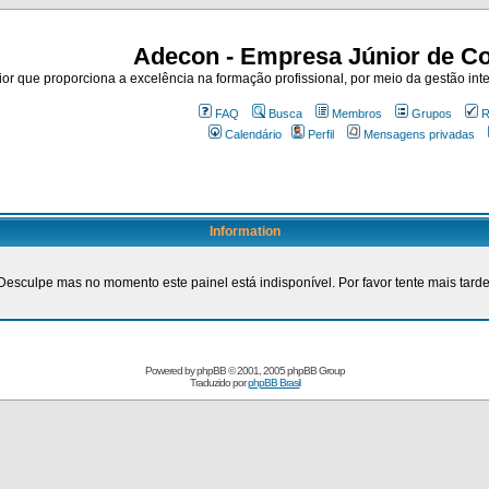
Adecon - Empresa Júnior de Co
r que proporciona a excelência na formação profissional, por meio da gestão inte
FAQ
Busca
Membros
Grupos
R
Calendário
Perfil
Mensagens privadas
Information
Desculpe mas no momento este painel está indisponível. Por favor tente mais tarde
Powered by
phpBB
© 2001, 2005 phpBB Group
Traduzido por
phpBB Brasil