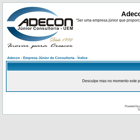
Adeco
"Ser uma empresa júnior que proporci
Adecon - Empresa Júnior de Consultoria - Índice
Desculpe mas no momento este pain
Powered by
Tr