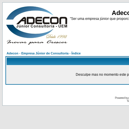
Adeco
"Ser uma empresa júnior que proporci
Adecon - Empresa Júnior de Consultoria - Índice
Desculpe mas no momento este pain
Powered by
Tr