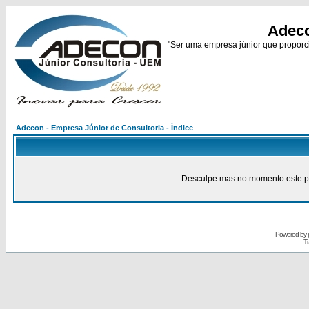
Adeco
"Ser uma empresa júnior que proporci
Adecon - Empresa Júnior de Consultoria - Índice
Desculpe mas no momento este pain
Powered by
Tr