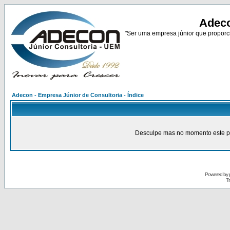
Adeco
"Ser uma empresa júnior que proporci
Adecon - Empresa Júnior de Consultoria - Índice
Desculpe mas no momento este pain
Powered by
Tr