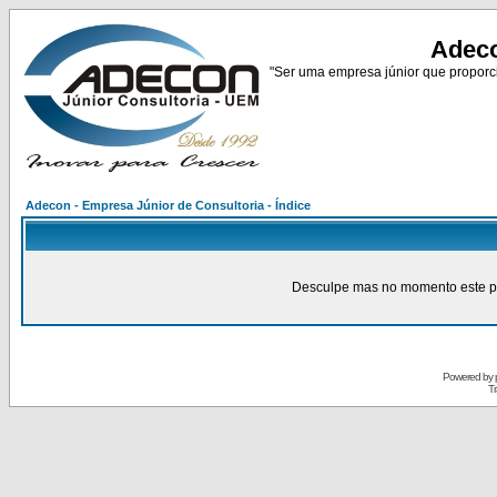
Adeco
"Ser uma empresa júnior que proporci
Adecon - Empresa Júnior de Consultoria - Índice
Desculpe mas no momento este pain
Powered by
Tr