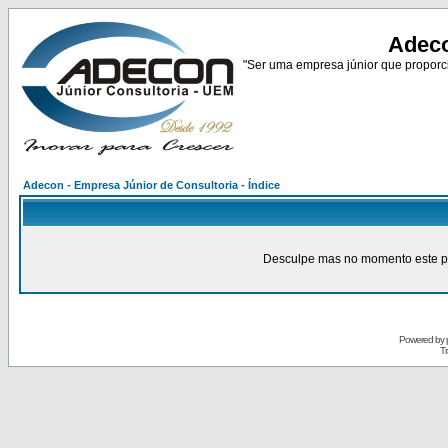
Adeco
"Ser uma empresa júnior que proporci
Adecon - Empresa Júnior de Consultoria - Índice
Desculpe mas no momento este pain
Powered by
Tr