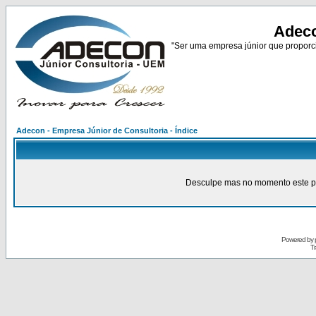
Adeco
"Ser uma empresa júnior que proporci
Adecon - Empresa Júnior de Consultoria - Índice
Desculpe mas no momento este pain
Powered by
Tr